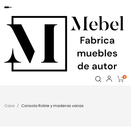
Navegación
de
palanca
0
Casa
Consola Roble y maderas varias