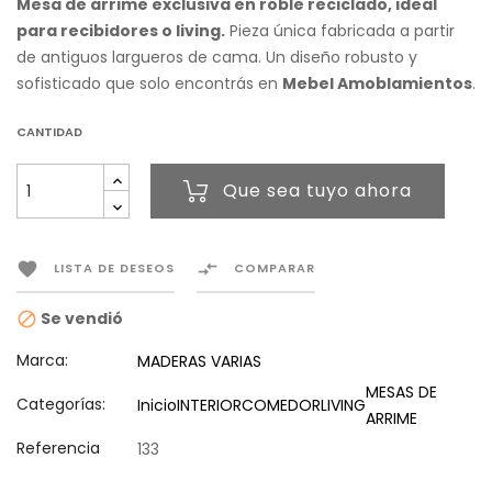
Mesa de arrime exclusiva en roble reciclado, ideal
para recibidores o living.
Pieza única fabricada a partir
de antiguos largueros de cama. Un diseño robusto y
sofisticado que solo encontrás en
Mebel Amoblamientos
.
CANTIDAD
Que sea tuyo ahora


LISTA DE DESEOS
COMPARAR
Se vendió

Marca:
MADERAS VARIAS
MESAS DE
Categorías:
Inicio
INTERIOR
COMEDOR
LIVING
ARRIME
Referencia
133