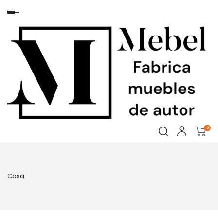
Navegación
de
palanca
0
Casa