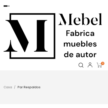
Navegación
de
palanca
0
Casa
Par Respaldos