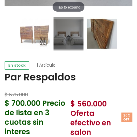
Tap to expand
1 Artículo
En stock
Par Respaldos
$ 875.000
$ 700.000
Precio
$ 560.000
de lista en 3
Oferta
20%
cuotas sin
OFF
efectivo en
interes
salon