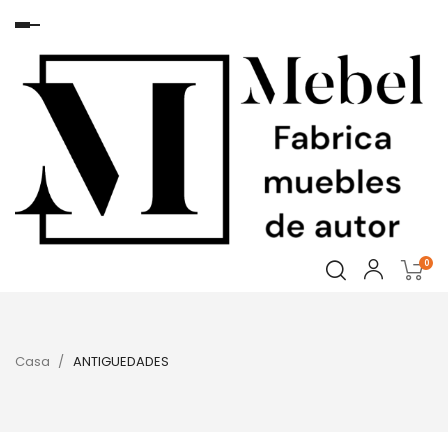
Navegación
de
palanca
0
Casa
ANTIGUEDADES