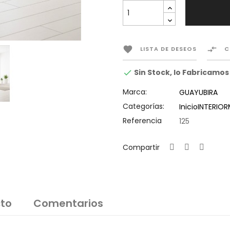


LISTA DE DESEOS
C
Sin Stock, lo Fabricamos

Marca:
GUAYUBIRA
Categorías:
Inicio
INTERIOR
Referencia
125
Compartir
cto
Comentarios