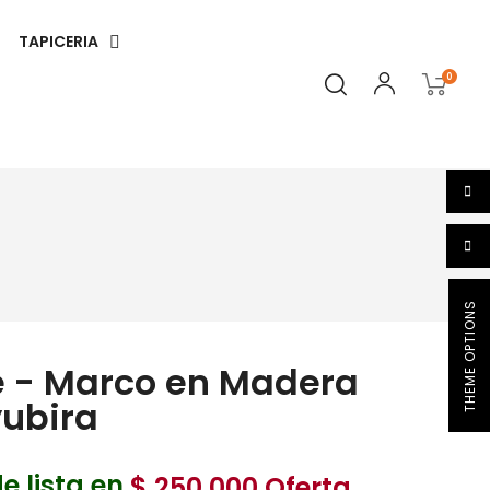
TAPICERIA
0
THEME OPTIONS
e - Marco en Madera
ubira
e lista en
$ 250.000
Oferta