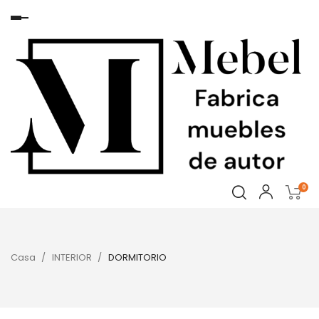
Navegación
de
palanca
0
Casa
INTERIOR
DORMITORIO